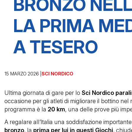
BRONZO NELL
BOB
LA PRIMA ME
A TESERO
CAMPIONATI ITALIANI
15 MARZO 2026 |
SCI NORDICO
COPPA DEL MONDO
Ultima giornata di gare per lo
Sci Nordico paral
occasione per gli atleti di migliorare il bottino ne
programma è la
20 km
, una delle prove più im
A regalare all’Italia una soddisfazione important
bronzo
, la
prima per lui in questi Giochi
, chiud