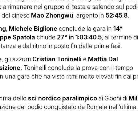
o a rimanere nel gruppo di testa e salendo sul podi
e del cinese
Mao Zhongwu
, argento in
52:45.8
.
ing
,
Michele Biglione
conclude la gara in
14^
ppe Spatola
chiude
27° in 1:03:40.5
, al termine d
anza e dal ritmo imposto fin dalle prime fasi.
 gli azzurri
Cristian Toninelli
e
Mattia Dal
sizione
. Toninelli conclude la prova con il tempo
 in una gara che ha visto ritmi molto elevati fin dai p
ramma dello
sci nordico paralimpico
ai Giochi di
Mi
fazione del podio conquistato da Romele nell’ultima