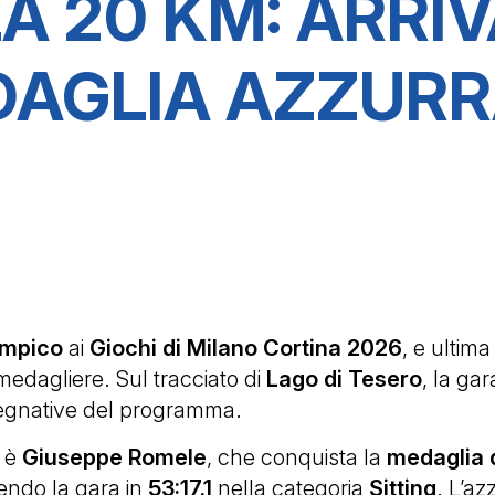
A 20 KM: ARRI
BIATHLON
DAGLIA AZZUR
COPPA ITALIA
MONDIALI
impico
ai
Giochi di Milano Cortina 2026
, e ultima
l medagliere. Sul tracciato di
Lago di Tesero
, la gar
pegnative del programma.
e è
Giuseppe Romele
, che conquista la
medaglia 
endo la gara in
53:17.1
nella categoria
Sitting
. L’az