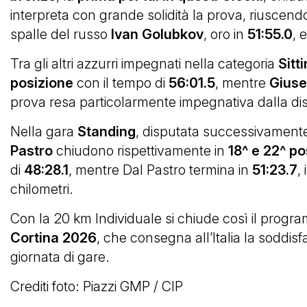
interpreta con grande solidità la prova, riuscend
spalle del russo
Ivan Golubkov
, oro in
51:55.0
, 
Tra gli altri azzurri impegnati nella categoria
Sitt
posizione
con il tempo di
56:01.5
, mentre
Giuse
prova resa particolarmente impegnativa dalla dist
Nella gara
Standing
, disputata successivamente,
Pastro
chiudono rispettivamente in
18^ e 22^ po
di
48:28.1
, mentre Dal Pastro termina in
51:23.7
,
chilometri.
Con la 20 km Individuale si chiude così il prog
Cortina 2026
, che consegna all’Italia la soddis
giornata di gare.
Crediti foto: Piazzi GMP / CIP