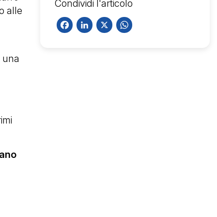
Condividi l'articolo
o alle
Facebook
LinkedIn
X
WhatsApp
i una
rimi
lano