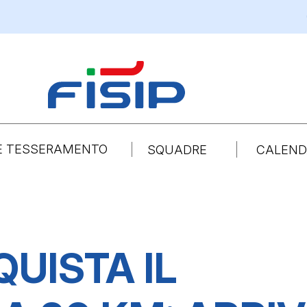
CON
 E TESSERAMENTO
SQUADRE
CALENDA
SCI NORDICO
SNOWBOAR
UISTA IL
SCI NORDICO
SNOWBOAR
BIATHLON